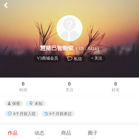
慧猪巴智能锁
( ID：8414 )
V3商城会员
+ 关注
私信
0
0
0
粉丝
关注
好友
保密
未知
8个月前入驻
8个月前来过
作品
动态
商品
圈子