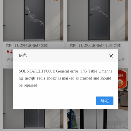
房间门 L-2014 灰油砂+光雕
房间门 L-2008 灰油砂+车刻+光雕
￥456.00
￥456.00
￥529.00
￥516.00
信息
库存999
热度1647
库存999
热度2260
SQLSTATE[HY000]: General error: 145 Table './menha
满赠
满赠
ng_net/qb_redis_index' is marked as crashed and should
be repaired
确定