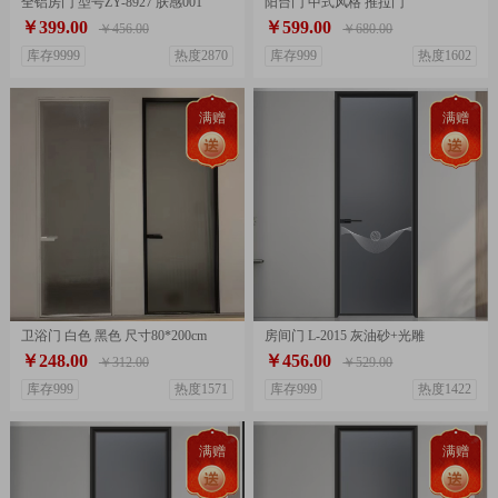
全铝房门 型号ZY-8927 肤感001
阳台门 中式风格 推拉门
￥399.00
￥599.00
￥456.00
￥680.00
库存9999
热度2870
库存999
热度1602
满赠
满赠
卫浴门 白色 黑色 尺寸80*200cm
房间门 L-2015 灰油砂+光雕
￥248.00
￥456.00
￥312.00
￥529.00
库存999
热度1571
库存999
热度1422
满赠
满赠