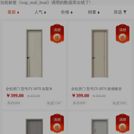
当前标签《wap_mall_head》调用的数据库出错了!
最新
人气
价格
销量
筛选
满赠
满赠
全铝房门 型号ZY-8978 灰梨木
全铝房门 型号ZY-8976 肤感银杏
￥399.00
￥399.00
￥456.00
￥456.00
库存999
热度1307
库存999
热度5692
满赠
满赠