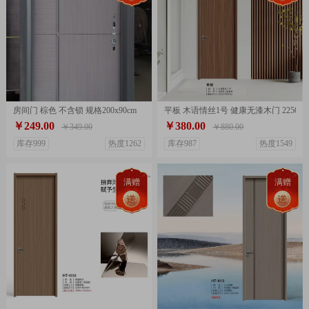
房间门 棕色 不含锁 规格200x90cm
平板 木语情丝1号 健康无漆木门 2250x9
￥249.00
￥380.00
￥349.00
￥880.00
库存999
热度1262
库存987
热度1549
满赠
满赠