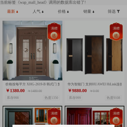
当前标签《wap_mall_head》调用的数据库出错了!
最新
人气
价格
销量
筛选
满赠
满赠
价格按每平方 XHG-2619-B 韩式门 梦幻发纹+黑钛拉丝 进户门 大门
华为智能门 支持HUAWEI HiLink连接
￥1380.00
￥9880.00
￥1480.00
￥0.00
库存998
热度1350
库存999
热度9108
满赠
满赠