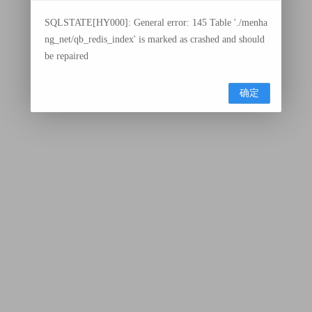
SQLSTATE[HY000]: General error: 145 Table './menha
ng_net/qb_redis_index' is marked as crashed and should
be repaired
确定